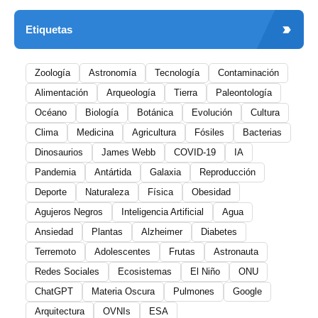
Etiquetas
Zoología
Astronomía
Tecnología
Contaminación
Alimentación
Arqueología
Tierra
Paleontología
Océano
Biología
Botánica
Evolución
Cultura
Clima
Medicina
Agricultura
Fósiles
Bacterias
Dinosaurios
James Webb
COVID-19
IA
Pandemia
Antártida
Galaxia
Reproducción
Deporte
Naturaleza
Física
Obesidad
Agujeros Negros
Inteligencia Artificial
Agua
Ansiedad
Plantas
Alzheimer
Diabetes
Terremoto
Adolescentes
Frutas
Astronauta
Redes Sociales
Ecosistemas
El Niño
ONU
ChatGPT
Materia Oscura
Pulmones
Google
Arquitectura
OVNIs
ESA