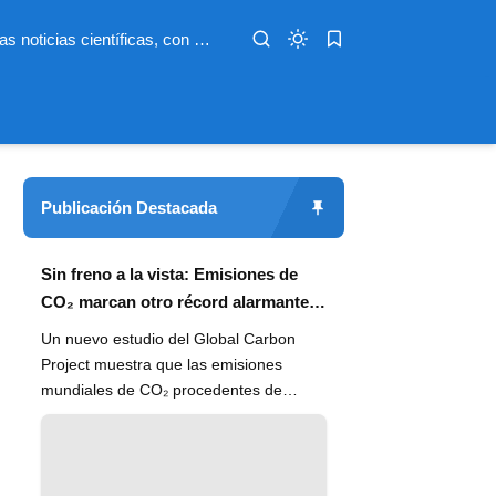
Infoterio es un medio digital dedicado a las noticias científicas, con artículos extensos y bien documentados sobre salud, medioambiente, tecnología, espacio, psicología, evolución y más. Nuestro objetivo es hacer accesible el conocimiento científico a lectores de habla hispana en todo el mundo, con información actualizada, fuentes confiables y explicaciones claras que conectan la ciencia con la vida cotidiana.
Publicación Destacada
Sin freno a la vista: Emisiones de
CO₂ marcan otro récord alarmante
en 2024
Un nuevo estudio del Global Carbon
Project muestra que las emisiones
mundiales de CO₂ procedentes de
combustibles fósiles han alcanzado un
n...