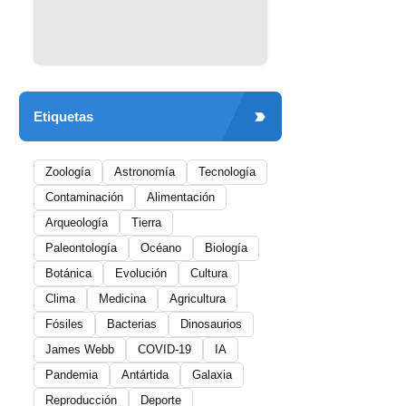
Etiquetas
Zoología
Astronomía
Tecnología
Contaminación
Alimentación
Arqueología
Tierra
Paleontología
Océano
Biología
Botánica
Evolución
Cultura
Clima
Medicina
Agricultura
Fósiles
Bacterias
Dinosaurios
James Webb
COVID-19
IA
Pandemia
Antártida
Galaxia
Reproducción
Deporte