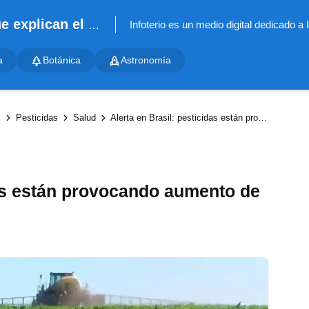
Infoterio - Noticias científicas que explican el mundo
a
Botánica
Astronomía
s
Pesticidas
Salud
Alerta en Brasil: pesticidas están provocando aumento de leucemia infantil
das están provocando aumento de