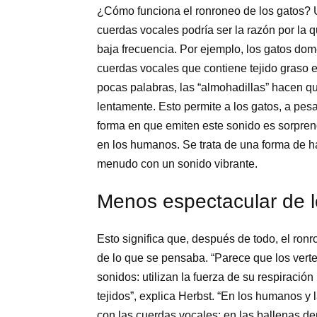
¿Cómo funciona el ronroneo de los gatos? U
cuerdas vocales podría ser la razón por la 
baja frecuencia. Por ejemplo, los gatos dom
cuerdas vocales que contiene tejido graso ex
pocas palabras, las “almohadillas” hacen 
lentamente. Esto permite a los gatos, a pe
forma en que emiten este sonido es sorpre
en los humanos. Se trata de una forma de ha
menudo con un sonido vibrante.
Menos espectacular de 
Esto significa que, después de todo, el ro
de lo que se pensaba. “Parece que los ver
sonidos: utilizan la fuerza de su respiració
tejidos”, explica Herbst. “En los humanos y 
con las cuerdas vocales; en las ballenas den