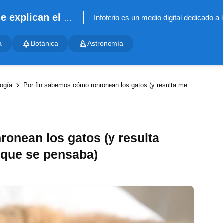
Infoterio - Noticias científicas que explican el mundo
a
Botánica
Astronomía
ogía
Por fin sabemos cómo ronronean los gatos (y resulta menos espectacular de lo que se pensaba)
onean los gatos (y resulta
 que se pensaba)