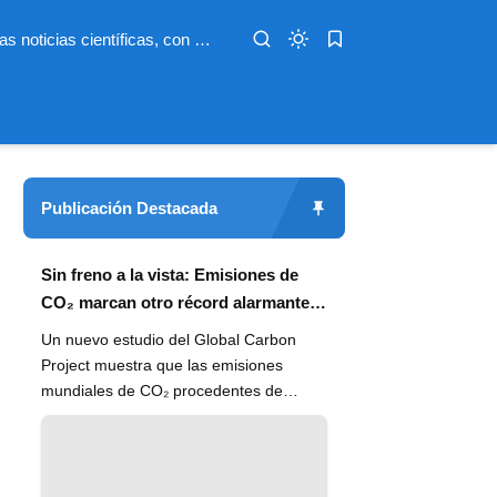
Infoterio es un medio digital dedicado a las noticias científicas, con artículos extensos y bien documentados sobre salud, medioambiente, tecnología, espacio, psicología, evolución y más. Nuestro objetivo es hacer accesible el conocimiento científico a lectores de habla hispana en todo el mundo, con información actualizada, fuentes confiables y explicaciones claras que conectan la ciencia con la vida cotidiana.
Publicación Destacada
Sin freno a la vista: Emisiones de
CO₂ marcan otro récord alarmante
en 2024
Un nuevo estudio del Global Carbon
Project muestra que las emisiones
mundiales de CO₂ procedentes de
combustibles fósiles han alcanzado un
n...