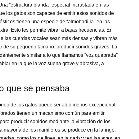
na “estructura blanda” especial incrustada en las
que los gatos son capaces de emitir estos sonidos de
ésticos tienen una especie de “almohadilla” en las
tra. Esto les permite vibrar a bajas frecuencias. En
que las cuerdas vocales sean más densas y vibren más
sar de su pequeño tamaño, producir sonidos graves. La
ndentemente similar a lo que llamamos “voz quebrada”
blar en la que la voz suena grave y abrasiva, a
lo que se pensaba
nroneo de los gatos puede ser algo menos excepcional
tebrados tienen un mecanismo común para emitir
n para producir sonidos mediante la vibración de los
la mayoría de los mamíferos se produce en la laringe,
tadas, como los delfines, en la nariz; y en las aves, en