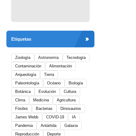
Etiquetas
Zoología
Astronomía
Tecnología
Contaminación
Alimentación
Arqueología
Tierra
Paleontología
Océano
Biología
Botánica
Evolución
Cultura
Clima
Medicina
Agricultura
Fósiles
Bacterias
Dinosaurios
James Webb
COVID-19
IA
Pandemia
Antártida
Galaxia
Reproducción
Deporte