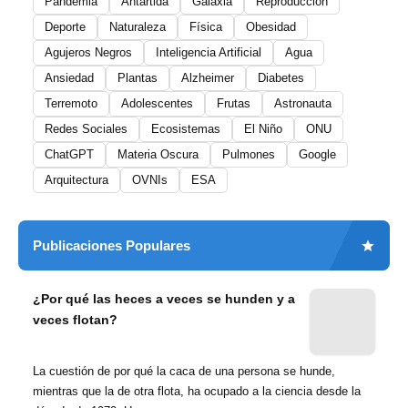
Pandemia
Antártida
Galaxia
Reproducción
Deporte
Naturaleza
Física
Obesidad
Agujeros Negros
Inteligencia Artificial
Agua
Ansiedad
Plantas
Alzheimer
Diabetes
Terremoto
Adolescentes
Frutas
Astronauta
Redes Sociales
Ecosistemas
El Niño
ONU
ChatGPT
Materia Oscura
Pulmones
Google
Arquitectura
OVNIs
ESA
Publicaciones Populares
¿Por qué las heces a veces se hunden y a
veces flotan?
La cuestión de por qué la caca de una persona se hunde,
mientras que la de otra flota, ha ocupado a la ciencia desde la