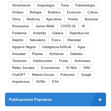
Alimentación
Arqueología
Tierra
Paleontología
Océano
Biología
Botánica
Evolución
Cultura
Clima
Medicina
Agricultura
Fósiles
Bacterias
Dinosaurios
James Webb
COVID-19
IA
Pandemia
Antártida
Galaxia
Reproducción
Deporte
Naturaleza
Física
Obesidad
Agujeros Negros
Inteligencia Artificial
Agua
Ansiedad
Plantas
Alzheimer
Diabetes
Terremoto
Adolescentes
Frutas
Astronauta
Redes Sociales
Ecosistemas
El Niño
ONU
ChatGPT
Materia Oscura
Pulmones
Google
Arquitectura
OVNIs
ESA
Publicaciones Populares