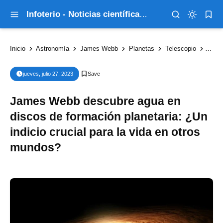
Infoterio - Noticias científicas que explican el mundo
Inicio
Astronomía
James Webb
Planetas
Telescopio
James
jueves, julio 27, 2023
James Webb descubre agua en
discos de formación planetaria: ¿Un
indicio crucial para la vida en otros
mundos?