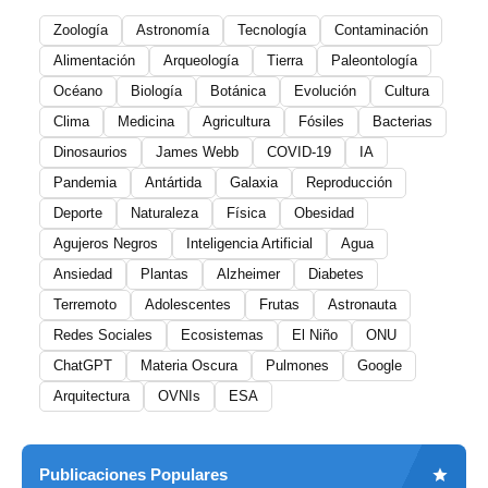
Zoología
Astronomía
Tecnología
Contaminación
Alimentación
Arqueología
Tierra
Paleontología
Océano
Biología
Botánica
Evolución
Cultura
Clima
Medicina
Agricultura
Fósiles
Bacterias
Dinosaurios
James Webb
COVID-19
IA
Pandemia
Antártida
Galaxia
Reproducción
Deporte
Naturaleza
Física
Obesidad
Agujeros Negros
Inteligencia Artificial
Agua
Ansiedad
Plantas
Alzheimer
Diabetes
Terremoto
Adolescentes
Frutas
Astronauta
Redes Sociales
Ecosistemas
El Niño
ONU
ChatGPT
Materia Oscura
Pulmones
Google
Arquitectura
OVNIs
ESA
Publicaciones Populares