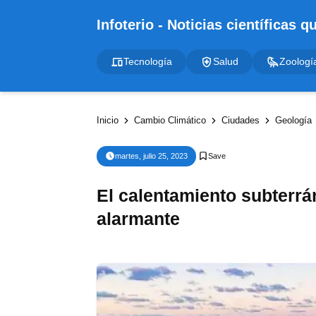
Tecnología
Salud
Zoologí
Inicio
Cambio Climático
Ciudades
Geología
martes, julio 25, 2023
El calentamiento subterr
alarmante