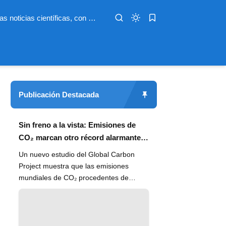
Infoterio es un medio digital dedicado a las noticias científicas, con artículos extensos y bien documentados sobre salud, medioambiente, tecnología, espacio, psicología, evolución y más. Nuestro objetivo es hacer accesible el conocimiento científico a lectores de habla hispana en todo el mundo, con información actualizada, fuentes confiables y explicaciones claras que conectan la ciencia con la vida cotidiana.
Publicación Destacada
Sin freno a la vista: Emisiones de
CO₂ marcan otro récord alarmante
en 2024
Un nuevo estudio del Global Carbon
Project muestra que las emisiones
mundiales de CO₂ procedentes de
combustibles fósiles han alcanzado un
n...