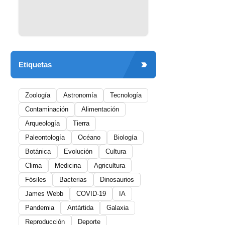
Etiquetas
Zoología
Astronomía
Tecnología
Contaminación
Alimentación
Arqueología
Tierra
Paleontología
Océano
Biología
Botánica
Evolución
Cultura
Clima
Medicina
Agricultura
Fósiles
Bacterias
Dinosaurios
James Webb
COVID-19
IA
Pandemia
Antártida
Galaxia
Reproducción
Deporte