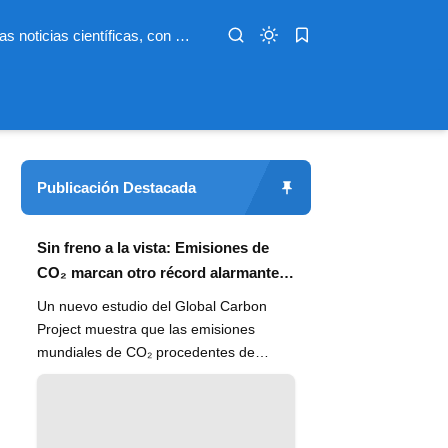
Infoterio es un medio digital dedicado a las noticias científicas, con artículos extensos y bien documentados sobre salud, medioambiente, tecnología, espacio, psicología, evolución y más. Nuestro objetivo es hacer accesible el conocimiento científico a lectores de habla hispana en todo el mundo, con información actualizada, fuentes confiables y explicaciones claras que conectan la ciencia con la vida cotidiana.
Publicación Destacada
Sin freno a la vista: Emisiones de
CO₂ marcan otro récord alarmante
en 2024
Un nuevo estudio del Global Carbon
Project muestra que las emisiones
mundiales de CO₂ procedentes de
combustibles fósiles han alcanzado un
n...