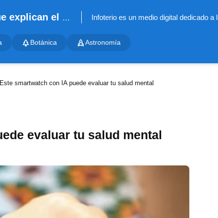
Infoterio - Noticias científicas que explican el mundo
a
Botánica
Astronomía
Este smartwatch con IA puede evaluar tu salud mental
ede evaluar tu salud mental