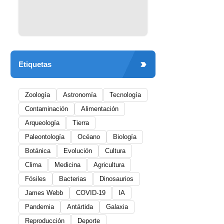
Etiquetas
Zoología
Astronomía
Tecnología
Contaminación
Alimentación
Arqueología
Tierra
Paleontología
Océano
Biología
Botánica
Evolución
Cultura
Clima
Medicina
Agricultura
Fósiles
Bacterias
Dinosaurios
James Webb
COVID-19
IA
Pandemia
Antártida
Galaxia
Reproducción
Deporte