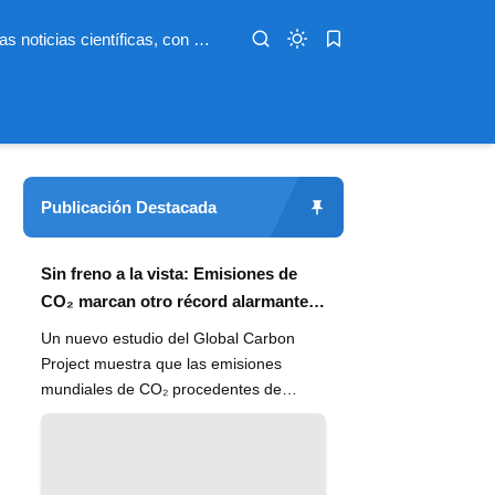
Infoterio es un medio digital dedicado a las noticias científicas, con artículos extensos y bien documentados sobre salud, medioambiente, tecnología, espacio, psicología, evolución y más. Nuestro objetivo es hacer accesible el conocimiento científico a lectores de habla hispana en todo el mundo, con información actualizada, fuentes confiables y explicaciones claras que conectan la ciencia con la vida cotidiana.
Publicación Destacada
Sin freno a la vista: Emisiones de
CO₂ marcan otro récord alarmante
en 2024
Un nuevo estudio del Global Carbon
Project muestra que las emisiones
mundiales de CO₂ procedentes de
combustibles fósiles han alcanzado un
n...