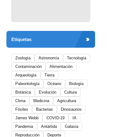
Etiquetas
Zoología
Astronomía
Tecnología
Contaminación
Alimentación
Arqueología
Tierra
Paleontología
Océano
Biología
Botánica
Evolución
Cultura
Clima
Medicina
Agricultura
Fósiles
Bacterias
Dinosaurios
James Webb
COVID-19
IA
Pandemia
Antártida
Galaxia
Reproducción
Deporte