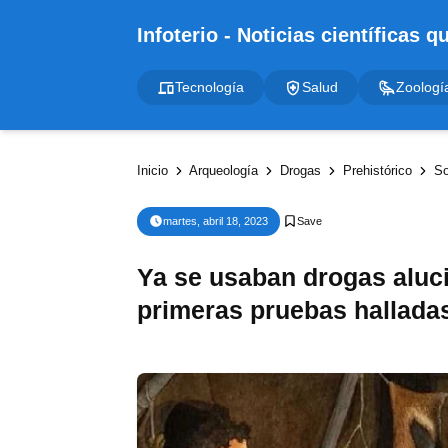
Tecnología
Salud
Zoologí
Inicio
Arqueología
Drogas
Prehistórico
So
martes, abril 18, 2023
Ya se usaban drogas aluci
primeras pruebas hallada