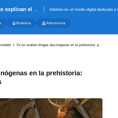
Infoterio - Noticias científicas que explican el mundo
a
Botánica
Astronomía
ciedad
Ya se usaban drogas alucinógenas en la prehistoria: primeras pruebas halladas
nógenas en la prehistoria:
s