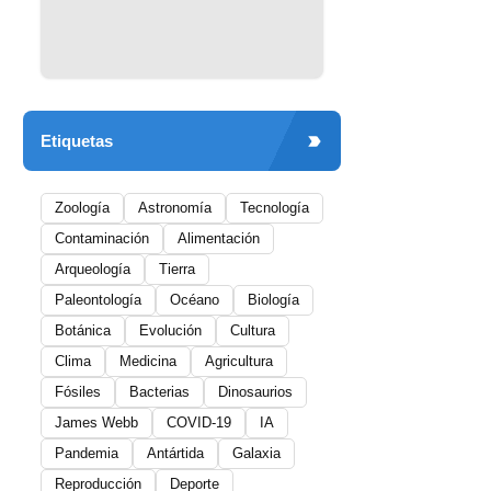
Etiquetas
Zoología
Astronomía
Tecnología
Contaminación
Alimentación
Arqueología
Tierra
Paleontología
Océano
Biología
Botánica
Evolución
Cultura
Clima
Medicina
Agricultura
Fósiles
Bacterias
Dinosaurios
James Webb
COVID-19
IA
Pandemia
Antártida
Galaxia
Reproducción
Deporte