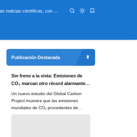
Infoterio es un medio digital dedicado a las noticias científicas, con artículos extensos y bien documentados sobre salud, medioambiente, tecnología, espacio, psicología, evolución y más. Nuestro objetivo es hacer accesible el conocimiento científico a lectores de habla hispana en todo el mundo, con información actualizada, fuentes confiables y explicaciones claras que conectan la ciencia con la vida cotidiana.
Publicación Destacada
Sin freno a la vista: Emisiones de
CO₂ marcan otro récord alarmante
en 2024
Un nuevo estudio del Global Carbon
Project muestra que las emisiones
mundiales de CO₂ procedentes de
combustibles fósiles han alcanzado un
n...