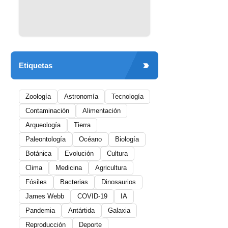
Etiquetas
Zoología
Astronomía
Tecnología
Contaminación
Alimentación
Arqueología
Tierra
Paleontología
Océano
Biología
Botánica
Evolución
Cultura
Clima
Medicina
Agricultura
Fósiles
Bacterias
Dinosaurios
James Webb
COVID-19
IA
Pandemia
Antártida
Galaxia
Reproducción
Deporte