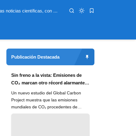
Infoterio es un medio digital dedicado a las noticias científicas, con artículos extensos y bien documentados sobre salud, medioambiente, tecnología, espacio, psicología, evolución y más. Nuestro objetivo es hacer accesible el conocimiento científico a lectores de habla hispana en todo el mundo, con información actualizada, fuentes confiables y explicaciones claras que conectan la ciencia con la vida cotidiana.
Publicación Destacada
Sin freno a la vista: Emisiones de
CO₂ marcan otro récord alarmante
en 2024
Un nuevo estudio del Global Carbon
Project muestra que las emisiones
mundiales de CO₂ procedentes de
combustibles fósiles han alcanzado un
n...