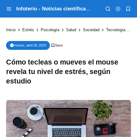
Infoterio - Noticias científicas que explican el mundo
Inicio
Estrés
Psicología
Salud
Sociedad
Tecnología
Có
martes, abril 18, 2023
Cómo tecleas o mueves el mouse
revela tu nivel de estrés, según
estudio