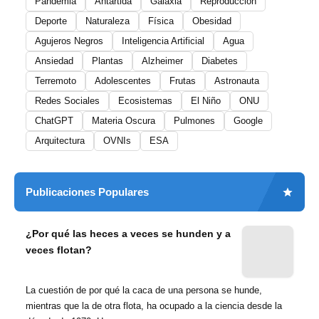
Pandemia
Antártida
Galaxia
Reproducción
Deporte
Naturaleza
Física
Obesidad
Agujeros Negros
Inteligencia Artificial
Agua
Ansiedad
Plantas
Alzheimer
Diabetes
Terremoto
Adolescentes
Frutas
Astronauta
Redes Sociales
Ecosistemas
El Niño
ONU
ChatGPT
Materia Oscura
Pulmones
Google
Arquitectura
OVNIs
ESA
Publicaciones Populares
¿Por qué las heces a veces se hunden y a
veces flotan?
La cuestión de por qué la caca de una persona se hunde,
mientras que la de otra flota, ha ocupado a la ciencia desde la