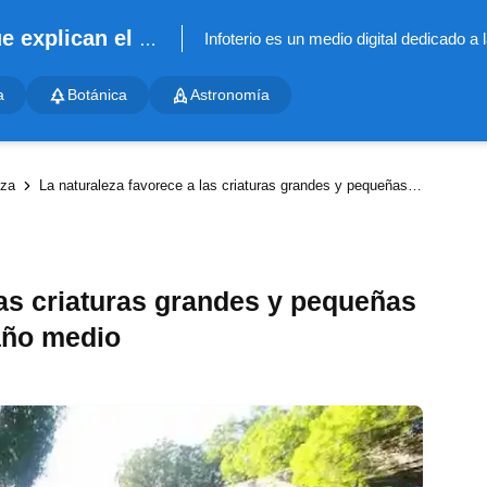
Infoterio - Noticias científicas que explican el mundo
a
Botánica
Astronomía
eza
La naturaleza favorece a las criaturas grandes y pequeñas por encima de las de tamaño medio
las criaturas grandes y pequeñas
año medio