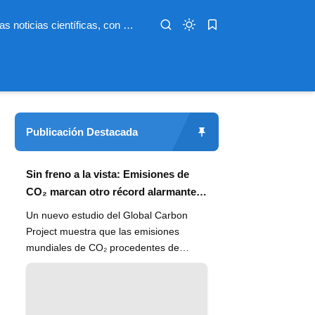
Infoterio es un medio digital dedicado a las noticias científicas, con artículos extensos y bien documentados sobre salud, medioambiente, tecnología, espacio, psicología, evolución y más. Nuestro objetivo es hacer accesible el conocimiento científico a lectores de habla hispana en todo el mundo, con información actualizada, fuentes confiables y explicaciones claras que conectan la ciencia con la vida cotidiana.
Publicación Destacada
Sin freno a la vista: Emisiones de
CO₂ marcan otro récord alarmante
en 2024
Un nuevo estudio del Global Carbon
Project muestra que las emisiones
mundiales de CO₂ procedentes de
combustibles fósiles han alcanzado un
n...