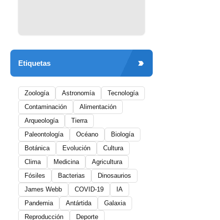
Etiquetas
Zoología
Astronomía
Tecnología
Contaminación
Alimentación
Arqueología
Tierra
Paleontología
Océano
Biología
Botánica
Evolución
Cultura
Clima
Medicina
Agricultura
Fósiles
Bacterias
Dinosaurios
James Webb
COVID-19
IA
Pandemia
Antártida
Galaxia
Reproducción
Deporte