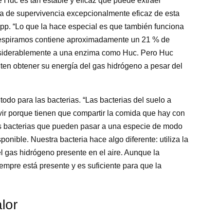
Huc es tan estable y eficaz que puede extraer
gia de supervivencia excepcionalmente eficaz de esta
ropp. “Lo que la hace especial es que también funciona
e respiramos contiene aproximadamente un 21 % de
nsiderablemente a una enzima como Huc. Pero Huc
ten obtener su energía del gas hidrógeno a pesar del
e todo para las bacterias. “Las bacterias del suelo a
ir porque tienen que compartir la comida que hay con
s bacterias que pueden pasar a una especie de modo
nible. Nuestra bacteria hace algo diferente: utiliza la
l gas hidrógeno presente en el aire. Aunque la
mpre está presente y es suficiente para que la
alor