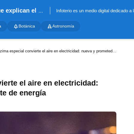
Infoterio - Noticias científicas que explican el mundo
a
Botánica
Astronomía
ma especial convierte el aire en electricidad: nueva y prometedora fuente de energía
erte el aire en electricidad:
te de energía