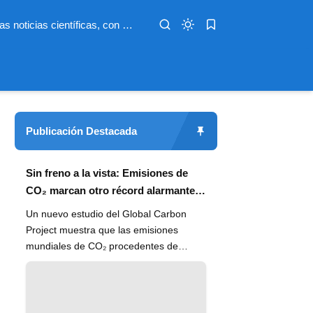
Infoterio es un medio digital dedicado a las noticias científicas, con artículos extensos y bien documentados sobre salud, medioambiente, tecnología, espacio, psicología, evolución y más. Nuestro objetivo es hacer accesible el conocimiento científico a lectores de habla hispana en todo el mundo, con información actualizada, fuentes confiables y explicaciones claras que conectan la ciencia con la vida cotidiana.
Publicación Destacada
Sin freno a la vista: Emisiones de
CO₂ marcan otro récord alarmante
en 2024
Un nuevo estudio del Global Carbon
Project muestra que las emisiones
mundiales de CO₂ procedentes de
combustibles fósiles han alcanzado un
n...