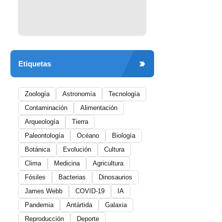
Etiquetas
Zoología
Astronomía
Tecnología
Contaminación
Alimentación
Arqueología
Tierra
Paleontología
Océano
Biología
Botánica
Evolución
Cultura
Clima
Medicina
Agricultura
Fósiles
Bacterias
Dinosaurios
James Webb
COVID-19
IA
Pandemia
Antártida
Galaxia
Reproducción
Deporte