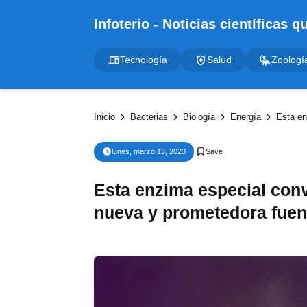
Tecnología
Salud
Zoologí
Inicio
Bacterias
Biología
Energía
Esta enzi
lunes, marzo 13, 2023
Esta enzima especial convi
nueva y prometedora fuen