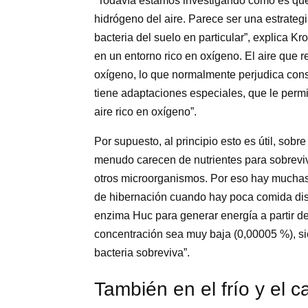
“Todavía estamos investigando cómo es que 
hidrógeno del aire. Parece ser una estrate
bacteria del suelo en particular”, explica K
en un entorno rico en oxígeno. El aire qu
oxígeno, lo que normalmente perjudica co
tiene adaptaciones especiales, que le permi
aire rico en oxígeno”.
Por supuesto, al principio esto es útil, sobr
menudo carecen de nutrientes para sobreviv
otros microorganismos. Por eso hay mucha
de hibernación cuando hay poca comida dispo
enzima Huc para generar energía a partir de
concentración sea muy baja (0,00005 %), sie
bacteria sobreviva”.
También en el frío y el c