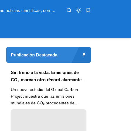
Infoterio es un medio digital dedicado a las noticias científicas, con artículos extensos y bien documentados sobre salud, medioambiente, tecnología, espacio, psicología, evolución y más. Nuestro objetivo es hacer accesible el conocimiento científico a lectores de habla hispana en todo el mundo, con información actualizada, fuentes confiables y explicaciones claras que conectan la ciencia con la vida cotidiana.
Publicación Destacada
Sin freno a la vista: Emisiones de
CO₂ marcan otro récord alarmante
en 2024
Un nuevo estudio del Global Carbon
Project muestra que las emisiones
mundiales de CO₂ procedentes de
combustibles fósiles han alcanzado un
n...