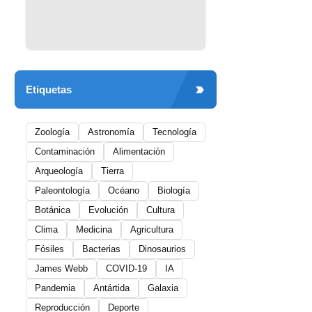
Etiquetas
Zoología
Astronomía
Tecnología
Contaminación
Alimentación
Arqueología
Tierra
Paleontología
Océano
Biología
Botánica
Evolución
Cultura
Clima
Medicina
Agricultura
Fósiles
Bacterias
Dinosaurios
James Webb
COVID-19
IA
Pandemia
Antártida
Galaxia
Reproducción
Deporte