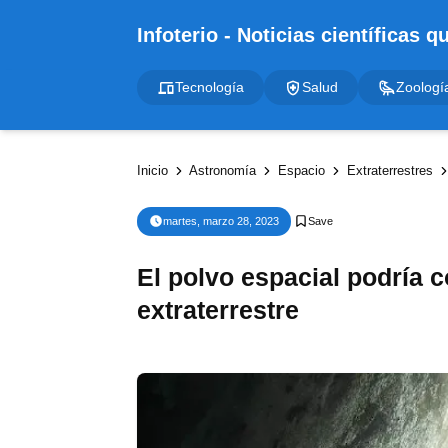
Tecnología
Salud
Zoologí
Inicio
Astronomía
Espacio
Extraterrestres
martes, marzo 28, 2023
El polvo espacial podría c
extraterrestre