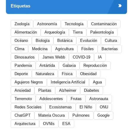
Etiquetas
Zoología
Astronomía
Tecnología
Contaminación
Alimentación
Arqueología
Tierra
Paleontología
Océano
Biología
Botánica
Evolución
Cultura
Clima
Medicina
Agricultura
Fósiles
Bacterias
Dinosaurios
James Webb
COVID-19
IA
Pandemia
Antártida
Galaxia
Reproducción
Deporte
Naturaleza
Física
Obesidad
Agujeros Negros
Inteligencia Artificial
Agua
Ansiedad
Plantas
Alzheimer
Diabetes
Terremoto
Adolescentes
Frutas
Astronauta
Redes Sociales
Ecosistemas
El Niño
ONU
ChatGPT
Materia Oscura
Pulmones
Google
Arquitectura
OVNIs
ESA