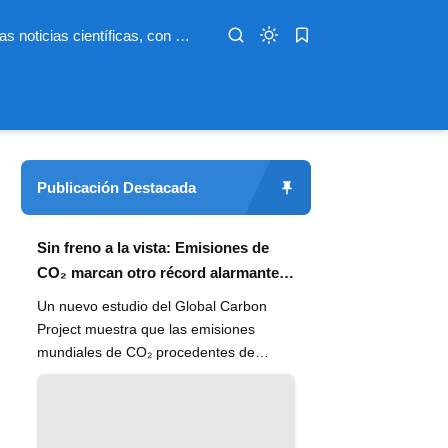
Infoterio es un medio digital dedicado a las noticias científicas, con artículos extensos y bien documentados sobre salud, medioambiente, tecnología, espacio, psicología, evolución y más. Nuestro objetivo es hacer accesible el conocimiento científico a lectores de habla hispana en todo el mundo, con información actualizada, fuentes confiables y explicaciones claras que conectan la ciencia con la vida cotidiana.
Publicación Destacada
Sin freno a la vista: Emisiones de
CO₂ marcan otro récord alarmante
en 2024
Un nuevo estudio del Global Carbon
Project muestra que las emisiones
mundiales de CO₂ procedentes de
combustibles fósiles han alcanzado un
n...