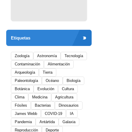
Etiquetas
Zoología
Astronomía
Tecnología
Contaminación
Alimentación
Arqueología
Tierra
Paleontología
Océano
Biología
Botánica
Evolución
Cultura
Clima
Medicina
Agricultura
Fósiles
Bacterias
Dinosaurios
James Webb
COVID-19
IA
Pandemia
Antártida
Galaxia
Reproducción
Deporte