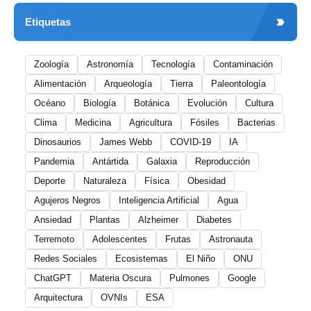
Etiquetas
Zoología
Astronomía
Tecnología
Contaminación
Alimentación
Arqueología
Tierra
Paleontología
Océano
Biología
Botánica
Evolución
Cultura
Clima
Medicina
Agricultura
Fósiles
Bacterias
Dinosaurios
James Webb
COVID-19
IA
Pandemia
Antártida
Galaxia
Reproducción
Deporte
Naturaleza
Física
Obesidad
Agujeros Negros
Inteligencia Artificial
Agua
Ansiedad
Plantas
Alzheimer
Diabetes
Terremoto
Adolescentes
Frutas
Astronauta
Redes Sociales
Ecosistemas
El Niño
ONU
ChatGPT
Materia Oscura
Pulmones
Google
Arquitectura
OVNIs
ESA