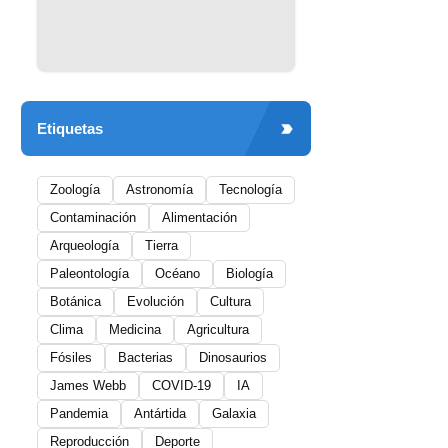
Etiquetas
Zoología
Astronomía
Tecnología
Contaminación
Alimentación
Arqueología
Tierra
Paleontología
Océano
Biología
Botánica
Evolución
Cultura
Clima
Medicina
Agricultura
Fósiles
Bacterias
Dinosaurios
James Webb
COVID-19
IA
Pandemia
Antártida
Galaxia
Reproducción
Deporte