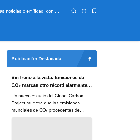
Infoterio es un medio digital dedicado a las noticias científicas, con artículos extensos y bien documentados sobre salud, medioambiente, tecnología, espacio, psicología, evolución y más. Nuestro objetivo es hacer accesible el conocimiento científico a lectores de habla hispana en todo el mundo, con información actualizada, fuentes confiables y explicaciones claras que conectan la ciencia con la vida cotidiana.
Publicación Destacada
Sin freno a la vista: Emisiones de
CO₂ marcan otro récord alarmante
en 2024
Un nuevo estudio del Global Carbon
Project muestra que las emisiones
mundiales de CO₂ procedentes de
combustibles fósiles han alcanzado un
n...