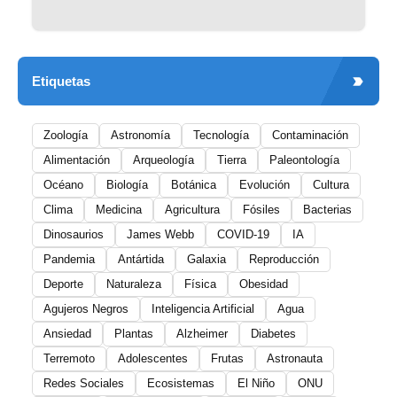
Etiquetas
Zoología
Astronomía
Tecnología
Contaminación
Alimentación
Arqueología
Tierra
Paleontología
Océano
Biología
Botánica
Evolución
Cultura
Clima
Medicina
Agricultura
Fósiles
Bacterias
Dinosaurios
James Webb
COVID-19
IA
Pandemia
Antártida
Galaxia
Reproducción
Deporte
Naturaleza
Física
Obesidad
Agujeros Negros
Inteligencia Artificial
Agua
Ansiedad
Plantas
Alzheimer
Diabetes
Terremoto
Adolescentes
Frutas
Astronauta
Redes Sociales
Ecosistemas
El Niño
ONU