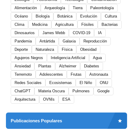
Alimentación
Arqueología
Tierra
Paleontología
Océano
Biología
Botánica
Evolución
Cultura
Clima
Medicina
Agricultura
Fósiles
Bacterias
Dinosaurios
James Webb
COVID-19
IA
Pandemia
Antártida
Galaxia
Reproducción
Deporte
Naturaleza
Física
Obesidad
Agujeros Negros
Inteligencia Artificial
Agua
Ansiedad
Plantas
Alzheimer
Diabetes
Terremoto
Adolescentes
Frutas
Astronauta
Redes Sociales
Ecosistemas
El Niño
ONU
ChatGPT
Materia Oscura
Pulmones
Google
Arquitectura
OVNIs
ESA
Publicaciones Populares