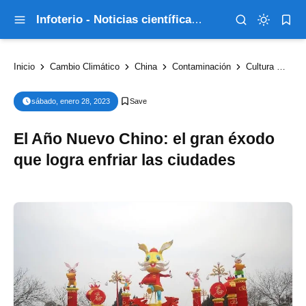
Infoterio - Noticias científicas que explican el mundo
Inicio
Cambio Climático
China
Contaminación
Cultura
Soc
sábado, enero 28, 2023
El Año Nuevo Chino: el gran éxodo
que logra enfriar las ciudades