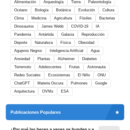
Alimentación
Arqueología
Tierra
Paleontología
Océano
Biología
Botánica
Evolución
Cultura
Clima
Medicina
Agricultura
Fósiles
Bacterias
Dinosaurios
James Webb
COVID-19
IA
Pandemia
Antártida
Galaxia
Reproducción
Deporte
Naturaleza
Física
Obesidad
Agujeros Negros
Inteligencia Artificial
Agua
Ansiedad
Plantas
Alzheimer
Diabetes
Terremoto
Adolescentes
Frutas
Astronauta
Redes Sociales
Ecosistemas
El Niño
ONU
ChatGPT
Materia Oscura
Pulmones
Google
Arquitectura
OVNIs
ESA
Publicaciones Populares
¿Por qué las heces a veces se hunden y a