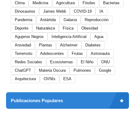
Clima
Medicina
Agricultura
Fósiles
Bacterias
Dinosaurios
James Webb
COVID-19
IA
Pandemia
Antártida
Galaxia
Reproducción
Deporte
Naturaleza
Física
Obesidad
Agujeros Negros
Inteligencia Artificial
Agua
Ansiedad
Plantas
Alzheimer
Diabetes
Terremoto
Adolescentes
Frutas
Astronauta
Redes Sociales
Ecosistemas
El Niño
ONU
ChatGPT
Materia Oscura
Pulmones
Google
Arquitectura
OVNIs
ESA
Publicaciones Populares