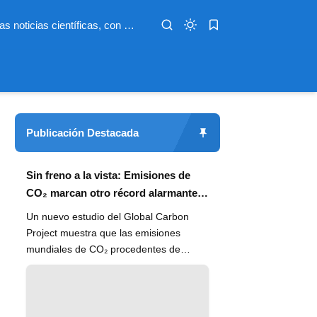
Infoterio es un medio digital dedicado a las noticias científicas, con artículos extensos y bien documentados sobre salud, medioambiente, tecnología, espacio, psicología, evolución y más. Nuestro objetivo es hacer accesible el conocimiento científico a lectores de habla hispana en todo el mundo, con información actualizada, fuentes confiables y explicaciones claras que conectan la ciencia con la vida cotidiana.
Publicación Destacada
Sin freno a la vista: Emisiones de
CO₂ marcan otro récord alarmante
en 2024
Un nuevo estudio del Global Carbon
Project muestra que las emisiones
mundiales de CO₂ procedentes de
combustibles fósiles han alcanzado un
n...