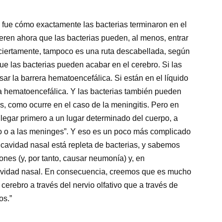
 fue cómo exactamente las bacterias terminaron en el
eren ahora que las bacterias pueden, al menos, entrar
Y, ciertamente, tampoco es una ruta descabellada, según
ue las bacterias pueden acabar en el cerebro. Si las
ar la barrera hematoencefálica. Si están en el líquido
ra hematoencefálica. Y las bacterias también pueden
es, como ocurre en el caso de la meningitis. Pero en
llegar primero a un lugar determinado del cuerpo, a
deo o a las meninges”. Y eso es un poco más complicado
a cavidad nasal está repleta de bacterias, y sabemos
nes (y, por tanto, causar neumonía) y, en
cavidad nasal. En consecuencia, creemos que es mucho
cerebro a través del nervio olfativo que a través de
os.”