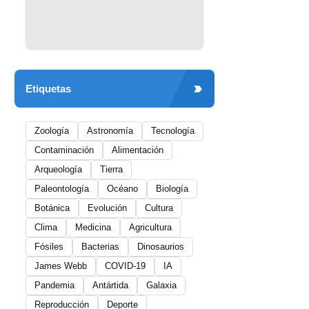
Etiquetas
Zoología
Astronomía
Tecnología
Contaminación
Alimentación
Arqueología
Tierra
Paleontología
Océano
Biología
Botánica
Evolución
Cultura
Clima
Medicina
Agricultura
Fósiles
Bacterias
Dinosaurios
James Webb
COVID-19
IA
Pandemia
Antártida
Galaxia
Reproducción
Deporte