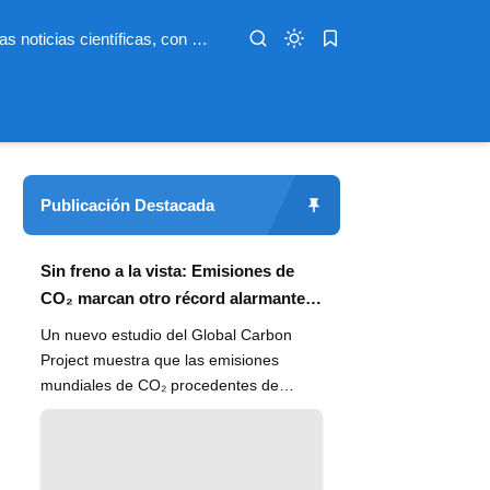
Infoterio es un medio digital dedicado a las noticias científicas, con artículos extensos y bien documentados sobre salud, medioambiente, tecnología, espacio, psicología, evolución y más. Nuestro objetivo es hacer accesible el conocimiento científico a lectores de habla hispana en todo el mundo, con información actualizada, fuentes confiables y explicaciones claras que conectan la ciencia con la vida cotidiana.
Publicación Destacada
Sin freno a la vista: Emisiones de
CO₂ marcan otro récord alarmante
en 2024
Un nuevo estudio del Global Carbon
Project muestra que las emisiones
mundiales de CO₂ procedentes de
combustibles fósiles han alcanzado un
n...