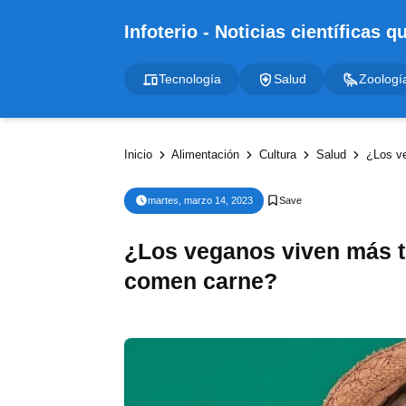
Tecnología
Salud
Zoologí
Inicio
Alimentación
Cultura
Salud
¿Los v
martes, marzo 14, 2023
¿Los veganos viven más t
comen carne?