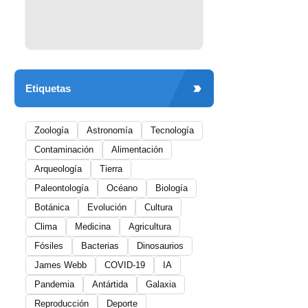
Etiquetas
Zoología
Astronomía
Tecnología
Contaminación
Alimentación
Arqueología
Tierra
Paleontología
Océano
Biología
Botánica
Evolución
Cultura
Clima
Medicina
Agricultura
Fósiles
Bacterias
Dinosaurios
James Webb
COVID-19
IA
Pandemia
Antártida
Galaxia
Reproducción
Deporte