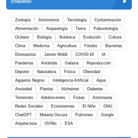
Etiquetas
Zoología
Astronomía
Tecnología
Contaminación
Alimentación
Arqueología
Tierra
Paleontología
Océano
Biología
Botánica
Evolución
Cultura
Clima
Medicina
Agricultura
Fósiles
Bacterias
Dinosaurios
James Webb
COVID-19
IA
Pandemia
Antártida
Galaxia
Reproducción
Deporte
Naturaleza
Física
Obesidad
Agujeros Negros
Inteligencia Artificial
Agua
Ansiedad
Plantas
Alzheimer
Diabetes
Terremoto
Adolescentes
Frutas
Astronauta
Redes Sociales
Ecosistemas
El Niño
ONU
ChatGPT
Materia Oscura
Pulmones
Google
Arquitectura
OVNIs
ESA