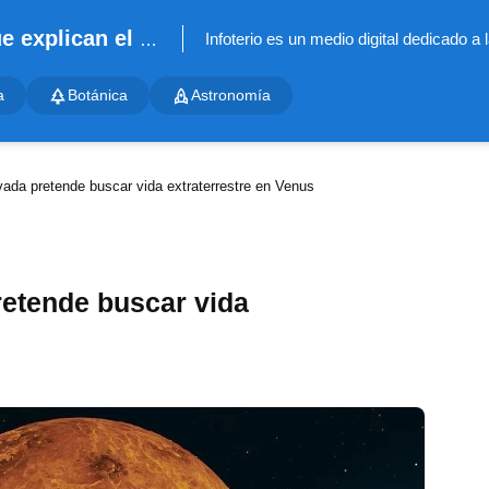
Infoterio - Noticias científicas que explican el mundo
a
Botánica
Astronomía
vada pretende buscar vida extraterrestre en Venus
retende buscar vida