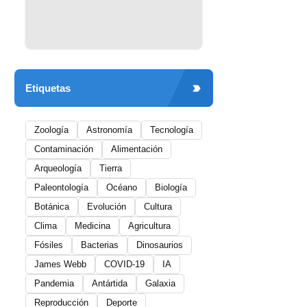
Etiquetas
Zoología
Astronomía
Tecnología
Contaminación
Alimentación
Arqueología
Tierra
Paleontología
Océano
Biología
Botánica
Evolución
Cultura
Clima
Medicina
Agricultura
Fósiles
Bacterias
Dinosaurios
James Webb
COVID-19
IA
Pandemia
Antártida
Galaxia
Reproducción
Deporte