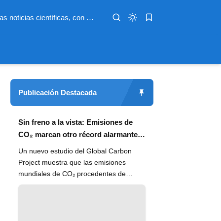
Infoterio es un medio digital dedicado a las noticias científicas, con artículos extensos y bien documentados sobre salud, medioambiente, tecnología, espacio, psicología, evolución y más. Nuestro objetivo es hacer accesible el conocimiento científico a lectores de habla hispana en todo el mundo, con información actualizada, fuentes confiables y explicaciones claras que conectan la ciencia con la vida cotidiana.
Publicación Destacada
Sin freno a la vista: Emisiones de
CO₂ marcan otro récord alarmante
en 2024
Un nuevo estudio del Global Carbon
Project muestra que las emisiones
mundiales de CO₂ procedentes de
combustibles fósiles han alcanzado un
n...