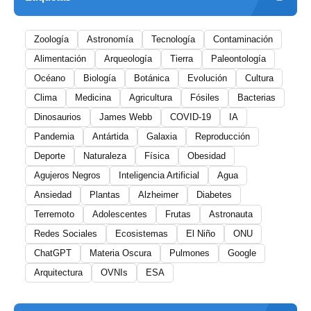
Zoología
Astronomía
Tecnología
Contaminación
Alimentación
Arqueología
Tierra
Paleontología
Océano
Biología
Botánica
Evolución
Cultura
Clima
Medicina
Agricultura
Fósiles
Bacterias
Dinosaurios
James Webb
COVID-19
IA
Pandemia
Antártida
Galaxia
Reproducción
Deporte
Naturaleza
Física
Obesidad
Agujeros Negros
Inteligencia Artificial
Agua
Ansiedad
Plantas
Alzheimer
Diabetes
Terremoto
Adolescentes
Frutas
Astronauta
Redes Sociales
Ecosistemas
El Niño
ONU
ChatGPT
Materia Oscura
Pulmones
Google
Arquitectura
OVNIs
ESA