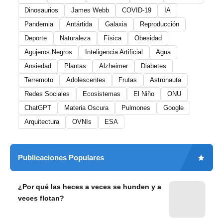
Dinosaurios
James Webb
COVID-19
IA
Pandemia
Antártida
Galaxia
Reproducción
Deporte
Naturaleza
Física
Obesidad
Agujeros Negros
Inteligencia Artificial
Agua
Ansiedad
Plantas
Alzheimer
Diabetes
Terremoto
Adolescentes
Frutas
Astronauta
Redes Sociales
Ecosistemas
El Niño
ONU
ChatGPT
Materia Oscura
Pulmones
Google
Arquitectura
OVNIs
ESA
Publicaciones Populares
¿Por qué las heces a veces se hunden y a
veces flotan?