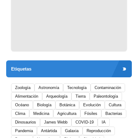
Etiquetas
Zoología
Astronomía
Tecnología
Contaminación
Alimentación
Arqueología
Tierra
Paleontología
Océano
Biología
Botánica
Evolución
Cultura
Clima
Medicina
Agricultura
Fósiles
Bacterias
Dinosaurios
James Webb
COVID-19
IA
Pandemia
Antártida
Galaxia
Reproducción