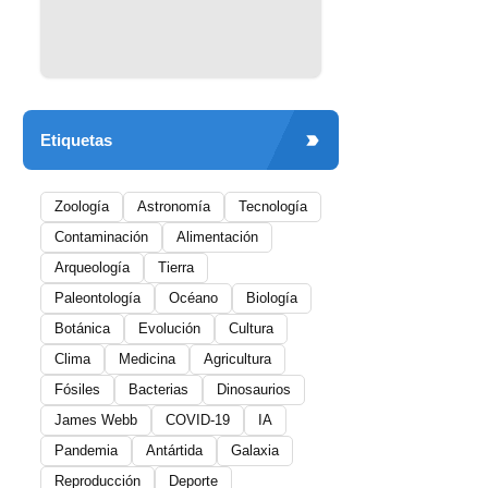
Etiquetas
Zoología
Astronomía
Tecnología
Contaminación
Alimentación
Arqueología
Tierra
Paleontología
Océano
Biología
Botánica
Evolución
Cultura
Clima
Medicina
Agricultura
Fósiles
Bacterias
Dinosaurios
James Webb
COVID-19
IA
Pandemia
Antártida
Galaxia
Reproducción
Deporte