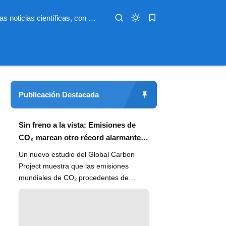
Infoterio es un medio digital dedicado a las noticias científicas, con artículos extensos y bien documentados sobre salud, medioambiente, tecnología, espacio, psicología, evolución y más. Nuestro objetivo es hacer accesible el conocimiento científico a lectores de habla hispana en todo el mundo, con información actualizada, fuentes confiables y explicaciones claras que conectan la ciencia con la vida cotidiana.
Publicación Destacada
Sin freno a la vista: Emisiones de
CO₂ marcan otro récord alarmante
en 2024
Un nuevo estudio del Global Carbon
Project muestra que las emisiones
mundiales de CO₂ procedentes de
combustibles fósiles han alcanzado un
n...