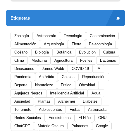
Etiquetas
Zoología
Astronomía
Tecnología
Contaminación
Alimentación
Arqueología
Tierra
Paleontología
Océano
Biología
Botánica
Evolución
Cultura
Clima
Medicina
Agricultura
Fósiles
Bacterias
Dinosaurios
James Webb
COVID-19
IA
Pandemia
Antártida
Galaxia
Reproducción
Deporte
Naturaleza
Física
Obesidad
Agujeros Negros
Inteligencia Artificial
Agua
Ansiedad
Plantas
Alzheimer
Diabetes
Terremoto
Adolescentes
Frutas
Astronauta
Redes Sociales
Ecosistemas
El Niño
ONU
ChatGPT
Materia Oscura
Pulmones
Google