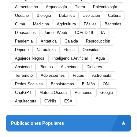
Alimentación
Arqueología
Tierra
Paleontología
Océano
Biología
Botánica
Evolución
Cultura
Clima
Medicina
Agricultura
Fósiles
Bacterias
Dinosaurios
James Webb
COVID-19
IA
Pandemia
Antártida
Galaxia
Reproducción
Deporte
Naturaleza
Física
Obesidad
Agujeros Negros
Inteligencia Artificial
Agua
Ansiedad
Plantas
Alzheimer
Diabetes
Terremoto
Adolescentes
Frutas
Astronauta
Redes Sociales
Ecosistemas
El Niño
ONU
ChatGPT
Materia Oscura
Pulmones
Google
Arquitectura
OVNIs
ESA
Publicaciones Populares