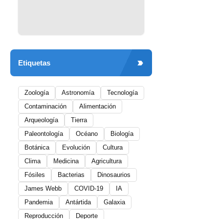
Etiquetas
Zoología
Astronomía
Tecnología
Contaminación
Alimentación
Arqueología
Tierra
Paleontología
Océano
Biología
Botánica
Evolución
Cultura
Clima
Medicina
Agricultura
Fósiles
Bacterias
Dinosaurios
James Webb
COVID-19
IA
Pandemia
Antártida
Galaxia
Reproducción
Deporte