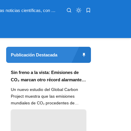
Infoterio es un medio digital dedicado a las noticias científicas, con artículos extensos y bien documentados sobre salud, medioambiente, tecnología, espacio, psicología, evolución y más. Nuestro objetivo es hacer accesible el conocimiento científico a lectores de habla hispana en todo el mundo, con información actualizada, fuentes confiables y explicaciones claras que conectan la ciencia con la vida cotidiana.
Publicación Destacada
Sin freno a la vista: Emisiones de
CO₂ marcan otro récord alarmante
en 2024
Un nuevo estudio del Global Carbon
Project muestra que las emisiones
mundiales de CO₂ procedentes de
combustibles fósiles han alcanzado un
n...