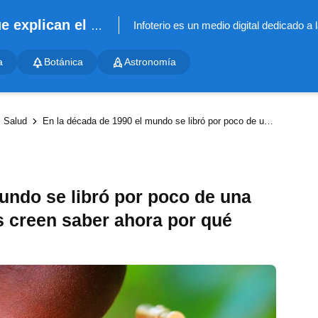
Infoterio - Noticias científicas que explican el mundo
a
Botánica
Astronomía
Salud
En la década de 1990 el mundo se libró por poco de una pandemia, y los científicos creen saber ahora por qué
undo se libró por poco de una
os creen saber ahora por qué