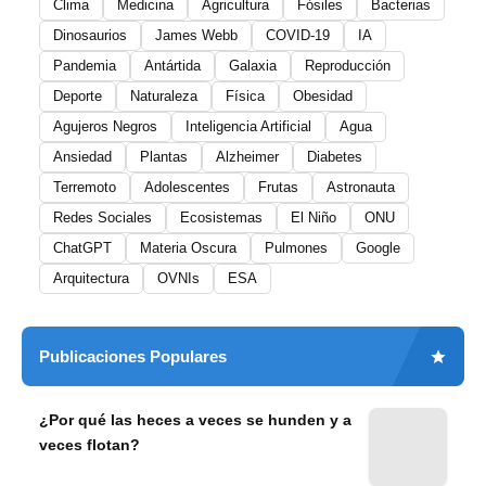
Clima
Medicina
Agricultura
Fósiles
Bacterias
Dinosaurios
James Webb
COVID-19
IA
Pandemia
Antártida
Galaxia
Reproducción
Deporte
Naturaleza
Física
Obesidad
Agujeros Negros
Inteligencia Artificial
Agua
Ansiedad
Plantas
Alzheimer
Diabetes
Terremoto
Adolescentes
Frutas
Astronauta
Redes Sociales
Ecosistemas
El Niño
ONU
ChatGPT
Materia Oscura
Pulmones
Google
Arquitectura
OVNIs
ESA
Publicaciones Populares
¿Por qué las heces a veces se hunden y a
veces flotan?