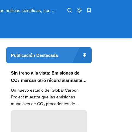
Infoterio es un medio digital dedicado a las noticias científicas, con artículos extensos y bien documentados sobre salud, medioambiente, tecnología, espacio, psicología, evolución y más. Nuestro objetivo es hacer accesible el conocimiento científico a lectores de habla hispana en todo el mundo, con información actualizada, fuentes confiables y explicaciones claras que conectan la ciencia con la vida cotidiana.
Publicación Destacada
Sin freno a la vista: Emisiones de
CO₂ marcan otro récord alarmante
en 2024
Un nuevo estudio del Global Carbon
Project muestra que las emisiones
mundiales de CO₂ procedentes de
combustibles fósiles han alcanzado un
n...