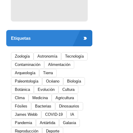
Etiquetas
Zoología
Astronomía
Tecnología
Contaminación
Alimentación
Arqueología
Tierra
Paleontología
Océano
Biología
Botánica
Evolución
Cultura
Clima
Medicina
Agricultura
Fósiles
Bacterias
Dinosaurios
James Webb
COVID-19
IA
Pandemia
Antártida
Galaxia
Reproducción
Deporte