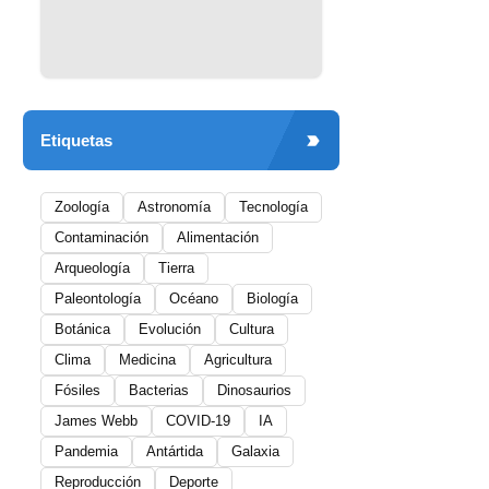
Etiquetas
Zoología
Astronomía
Tecnología
Contaminación
Alimentación
Arqueología
Tierra
Paleontología
Océano
Biología
Botánica
Evolución
Cultura
Clima
Medicina
Agricultura
Fósiles
Bacterias
Dinosaurios
James Webb
COVID-19
IA
Pandemia
Antártida
Galaxia
Reproducción
Deporte