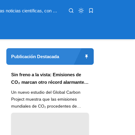
Infoterio es un medio digital dedicado a las noticias científicas, con artículos extensos y bien documentados sobre salud, medioambiente, tecnología, espacio, psicología, evolución y más. Nuestro objetivo es hacer accesible el conocimiento científico a lectores de habla hispana en todo el mundo, con información actualizada, fuentes confiables y explicaciones claras que conectan la ciencia con la vida cotidiana.
Publicación Destacada
Sin freno a la vista: Emisiones de
CO₂ marcan otro récord alarmante
en 2024
Un nuevo estudio del Global Carbon
Project muestra que las emisiones
mundiales de CO₂ procedentes de
combustibles fósiles han alcanzado un
n...