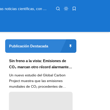
Infoterio es un medio digital dedicado a las noticias científicas, con artículos extensos y bien documentados sobre salud, medioambiente, tecnología, espacio, psicología, evolución y más. Nuestro objetivo es hacer accesible el conocimiento científico a lectores de habla hispana en todo el mundo, con información actualizada, fuentes confiables y explicaciones claras que conectan la ciencia con la vida cotidiana.
Publicación Destacada
Sin freno a la vista: Emisiones de
CO₂ marcan otro récord alarmante
en 2024
Un nuevo estudio del Global Carbon
Project muestra que las emisiones
mundiales de CO₂ procedentes de
combustibles fósiles han alcanzado un
n...