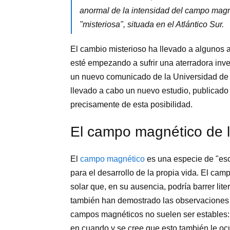
anormal de la intensidad del campo magné
"misteriosa", situada en el Atlántico Sur.
El cambio misterioso ha llevado a algunos a
esté empezando a sufrir una aterradora inve
un nuevo comunicado de la Universidad de L
llevado a cabo un nuevo estudio, publicado
precisamente de esta posibilidad.
El campo magnético de l
El
campo magnético
es una especie de "esc
para el desarrollo de la propia vida. El cam
solar que, en su ausencia, podría barrer li
también han demostrado las observaciones a
campos magnéticos no suelen ser estables: l
en cuando y se cree que esto también le ocur