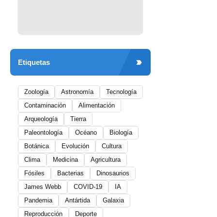
Etiquetas
Zoología
Astronomía
Tecnología
Contaminación
Alimentación
Arqueología
Tierra
Paleontología
Océano
Biología
Botánica
Evolución
Cultura
Clima
Medicina
Agricultura
Fósiles
Bacterias
Dinosaurios
James Webb
COVID-19
IA
Pandemia
Antártida
Galaxia
Reproducción
Deporte