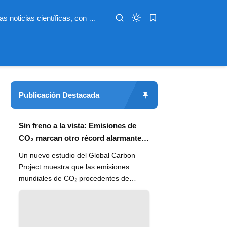
Infoterio es un medio digital dedicado a las noticias científicas, con artículos extensos y bien documentados sobre salud, medioambiente, tecnología, espacio, psicología, evolución y más. Nuestro objetivo es hacer accesible el conocimiento científico a lectores de habla hispana en todo el mundo, con información actualizada, fuentes confiables y explicaciones claras que conectan la ciencia con la vida cotidiana.
Publicación Destacada
Sin freno a la vista: Emisiones de
CO₂ marcan otro récord alarmante
en 2024
Un nuevo estudio del Global Carbon
Project muestra que las emisiones
mundiales de CO₂ procedentes de
combustibles fósiles han alcanzado un
n...