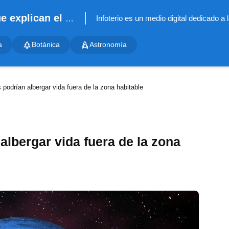
Infoterio - Noticias científicas que explican el mundo
a
Botánica
Astronomía
 podrían albergar vida fuera de la zona habitable
albergar vida fuera de la zona