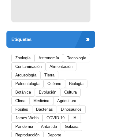
Etiquetas
Zoología
Astronomía
Tecnología
Contaminación
Alimentación
Arqueología
Tierra
Paleontología
Océano
Biología
Botánica
Evolución
Cultura
Clima
Medicina
Agricultura
Fósiles
Bacterias
Dinosaurios
James Webb
COVID-19
IA
Pandemia
Antártida
Galaxia
Reproducción
Deporte