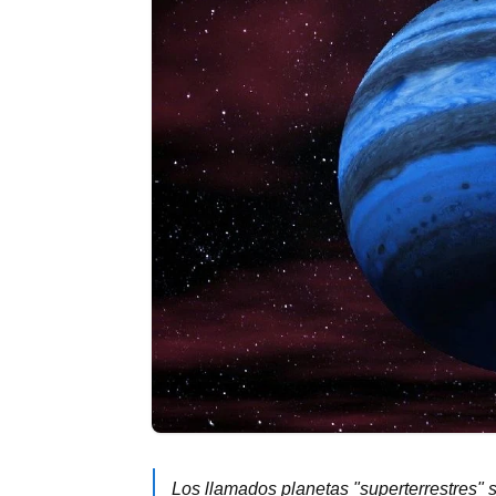
Los llamados planetas "superterrestres" 