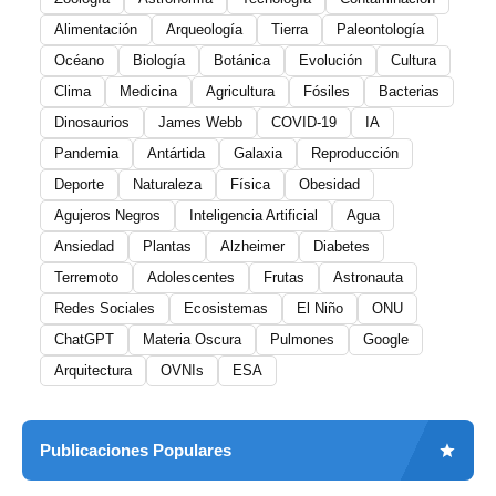
Alimentación
Arqueología
Tierra
Paleontología
Océano
Biología
Botánica
Evolución
Cultura
Clima
Medicina
Agricultura
Fósiles
Bacterias
Dinosaurios
James Webb
COVID-19
IA
Pandemia
Antártida
Galaxia
Reproducción
Deporte
Naturaleza
Física
Obesidad
Agujeros Negros
Inteligencia Artificial
Agua
Ansiedad
Plantas
Alzheimer
Diabetes
Terremoto
Adolescentes
Frutas
Astronauta
Redes Sociales
Ecosistemas
El Niño
ONU
ChatGPT
Materia Oscura
Pulmones
Google
Arquitectura
OVNIs
ESA
Publicaciones Populares