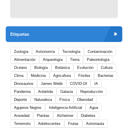
Etiquetas
Zoología
Astronomía
Tecnología
Contaminación
Alimentación
Arqueología
Tierra
Paleontología
Océano
Biología
Botánica
Evolución
Cultura
Clima
Medicina
Agricultura
Fósiles
Bacterias
Dinosaurios
James Webb
COVID-19
IA
Pandemia
Antártida
Galaxia
Reproducción
Deporte
Naturaleza
Física
Obesidad
Agujeros Negros
Inteligencia Artificial
Agua
Ansiedad
Plantas
Alzheimer
Diabetes
Terremoto
Adolescentes
Frutas
Astronauta