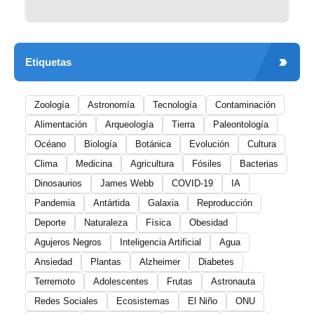
Etiquetas
Zoología
Astronomía
Tecnología
Contaminación
Alimentación
Arqueología
Tierra
Paleontología
Océano
Biología
Botánica
Evolución
Cultura
Clima
Medicina
Agricultura
Fósiles
Bacterias
Dinosaurios
James Webb
COVID-19
IA
Pandemia
Antártida
Galaxia
Reproducción
Deporte
Naturaleza
Física
Obesidad
Agujeros Negros
Inteligencia Artificial
Agua
Ansiedad
Plantas
Alzheimer
Diabetes
Terremoto
Adolescentes
Frutas
Astronauta
Redes Sociales
Ecosistemas
El Niño
ONU