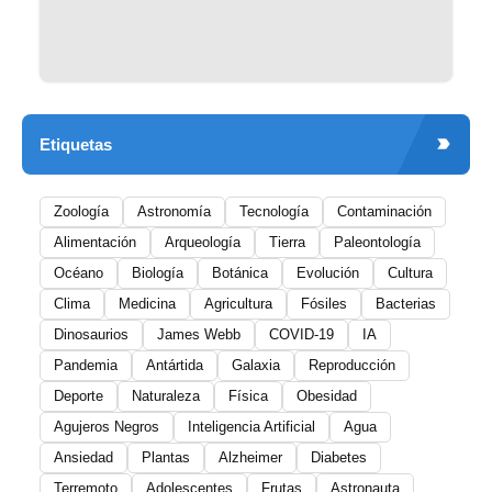
Etiquetas
Zoología
Astronomía
Tecnología
Contaminación
Alimentación
Arqueología
Tierra
Paleontología
Océano
Biología
Botánica
Evolución
Cultura
Clima
Medicina
Agricultura
Fósiles
Bacterias
Dinosaurios
James Webb
COVID-19
IA
Pandemia
Antártida
Galaxia
Reproducción
Deporte
Naturaleza
Física
Obesidad
Agujeros Negros
Inteligencia Artificial
Agua
Ansiedad
Plantas
Alzheimer
Diabetes
Terremoto
Adolescentes
Frutas
Astronauta