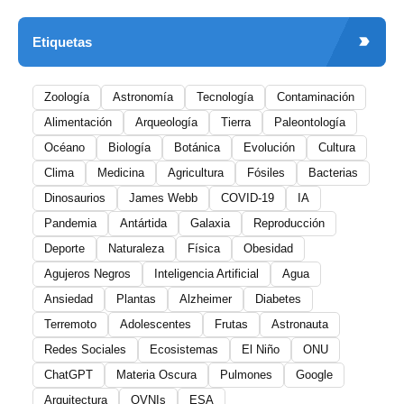
Etiquetas
Zoología
Astronomía
Tecnología
Contaminación
Alimentación
Arqueología
Tierra
Paleontología
Océano
Biología
Botánica
Evolución
Cultura
Clima
Medicina
Agricultura
Fósiles
Bacterias
Dinosaurios
James Webb
COVID-19
IA
Pandemia
Antártida
Galaxia
Reproducción
Deporte
Naturaleza
Física
Obesidad
Agujeros Negros
Inteligencia Artificial
Agua
Ansiedad
Plantas
Alzheimer
Diabetes
Terremoto
Adolescentes
Frutas
Astronauta
Redes Sociales
Ecosistemas
El Niño
ONU
ChatGPT
Materia Oscura
Pulmones
Google
Arquitectura
OVNIs
ESA