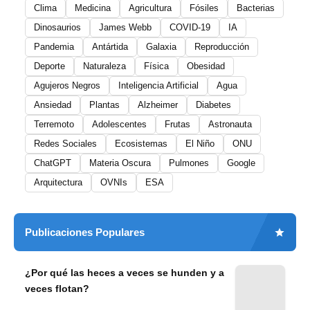
Clima
Medicina
Agricultura
Fósiles
Bacterias
Dinosaurios
James Webb
COVID-19
IA
Pandemia
Antártida
Galaxia
Reproducción
Deporte
Naturaleza
Física
Obesidad
Agujeros Negros
Inteligencia Artificial
Agua
Ansiedad
Plantas
Alzheimer
Diabetes
Terremoto
Adolescentes
Frutas
Astronauta
Redes Sociales
Ecosistemas
El Niño
ONU
ChatGPT
Materia Oscura
Pulmones
Google
Arquitectura
OVNIs
ESA
Publicaciones Populares
¿Por qué las heces a veces se hunden y a
veces flotan?