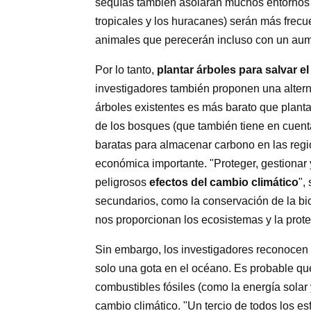
sequías también asolarán muchos entornos ur
tropicales y los huracanes) serán más frecu
animales que perecerán incluso con un aume
Por lo tanto,
plantar árboles para salvar e
investigadores también proponen una altern
árboles existentes es más barato que plant
de los bosques (que también tiene en cuent
baratas para almacenar carbono en las regi
económica importante. "Proteger, gestionar 
peligrosos
efectos del cambio climático
",
secundarios, como la conservación de la bio
nos proporcionan los ecosistemas y la prot
Sin embargo, los investigadores reconocen
solo una gota en el océano. Es probable qu
combustibles fósiles (como la energía solar
cambio climático. "Un tercio de todos los e