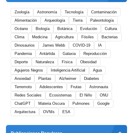
Zoología
Astronomía
Tecnología
Contaminación
Alimentación
Arqueología
Tierra
Paleontología
Océano
Biología
Botánica
Evolución
Cultura
Clima
Medicina
Agricultura
Fósiles
Bacterias
Dinosaurios
James Webb
COVID-19
IA
Pandemia
Antártida
Galaxia
Reproducción
Deporte
Naturaleza
Física
Obesidad
Agujeros Negros
Inteligencia Artificial
Agua
Ansiedad
Plantas
Alzheimer
Diabetes
Terremoto
Adolescentes
Frutas
Astronauta
Redes Sociales
Ecosistemas
El Niño
ONU
ChatGPT
Materia Oscura
Pulmones
Google
Arquitectura
OVNIs
ESA